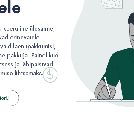
ele
 keeruline ülesanne,
avad erinevatele
evaid laenupakkumisi,
rne pakkuja. Paindlikud
sess ja läbipaistvad
mise lihtsamaks.
tor