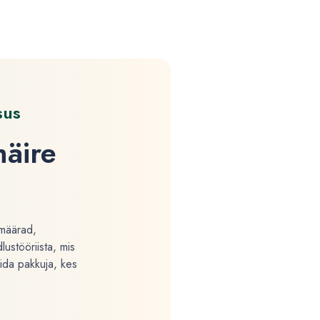
sus
häire
imäärad,
ustööriista, mis
ida pakkuja, kes