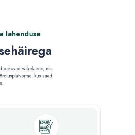
ma lahenduse
ksehäirega
d pakuvad väikelaene, mis
võrdlusplatvorme, kus saad
e.