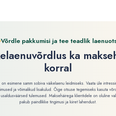
Võrdle pakkumisi ja tee teadlik laenuot
elaenuvõrdlus ka makse
korral
 on esimene samm sobiva väikelaenu leidmiseks. Vaata üle intress
imused ja võimalikud lisakulud. Õige otsuse tegemiseks kasuta võrdl
 usaldusväärsed tulemused. Maksehäirega klientidele on oluline val
pakub paindlikke tingimusi ja kiiret lahendust.