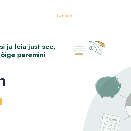
Laenud
 ja leia just see,
kõige paremini
n
a