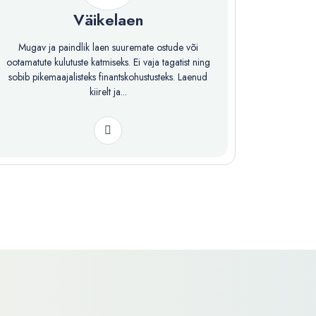
Väikelaen
Mugav ja paindlik laen suuremate ostude või
ootamatute kulutuste katmiseks. Ei vaja tagatist ning
sobib pikemaajalisteks finantskohustusteks. Laenud
kiirelt ja...