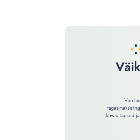
Väik
Võrdlus
tagasimakseting
kuvab täpsed ja