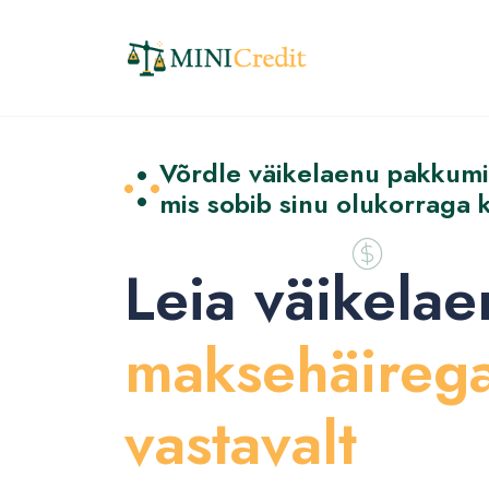
Võrdle väikelaenu pakkumisi
mis sobib sinu olukorraga 
Leia väikelae
maksehäireg
vastavalt