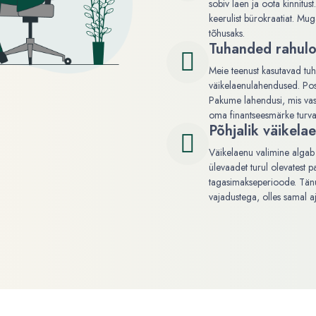
sobiv laen ja oota kinnitu
keerulist bürokraatiat. Mu
tõhusaks.
Tuhanded rahulo
Meie teenust kasutavad tu
väikelaenulahendused. Posit
Pakume lahendusi, mis vast
oma finantseesmärke turvalis
Põhjalik väikela
Väikelaenu valimine algab 
ülevaadet turul olevatest p
tagasimakseperioode. Tänu t
vajadustega, olles samal a