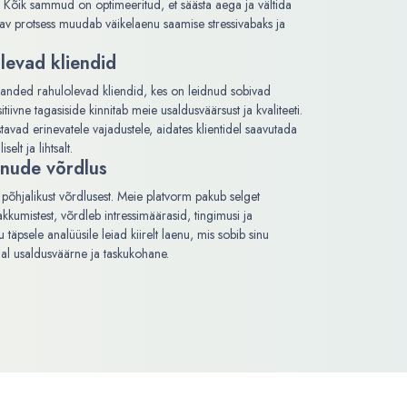
st. Kõik sammud on optimeeritud, et säästa aega ja vältida
gav protsess muudab väikelaenu saamise stressivabaks ja
levad kliendid
handed rahulolevad kliendid, kes on leidnud sobivad
iivne tagasiside kinnitab meie usaldusväärsust ja kvaliteeti.
avad erinevatele vajadustele, aidates klientidel saavutada
elt ja lihtsalt.
enude võrdlus
põhjalikust võrdlusest. Meie platvorm pakub selget
akkumistest, võrdleb intressimäärasid, tingimusi ja
äpsele analüüsile leiad kiirelt laenu, mis sobib sinu
jal usaldusväärne ja taskukohane.