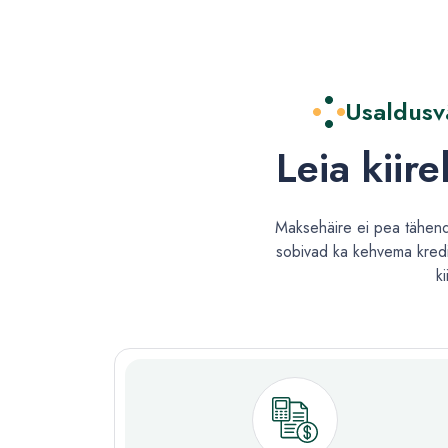
Usaldusvä
Leia kiir
Maksehäire ei pea tähend
sobivad ka kehvema kredii
k