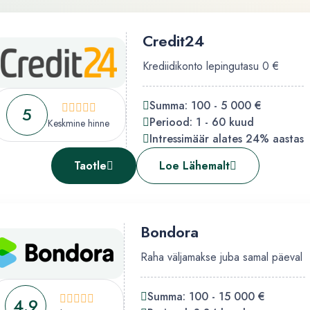
Credit24
Krediidikonto lepingutasu 0 €
Summa: 100 - 5 000 €
5
Periood: 1 - 60 kuud
Keskmine hinne
Intressimäär alates 24% aastas
Taotle
Loe Lähemalt
Bondora
Raha väljamakse juba samal päeval
Summa: 100 - 15 000 €
4.9