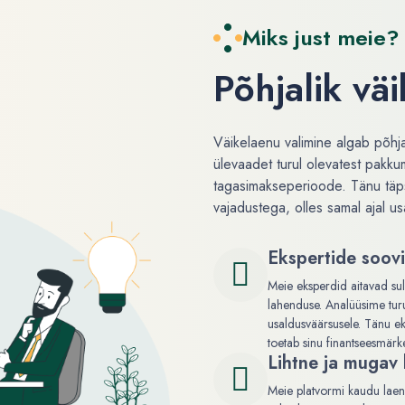
Miks just meie?
Põhjalik vä
Väikelaenu valimine algab põhja
ülevaadet turul olevatest pakkum
tagasimakseperioode. Tänu täpsel
vajadustega, olles samal ajal u
Ekspertide soovi
Meie eksperdid aitavad sul
lahenduse. Analüüsime turu
usaldusväärsusele. Tänu ek
toetab sinu finantseesmärk
Lihtne ja mugav 
Meie platvormi kaudu laenut