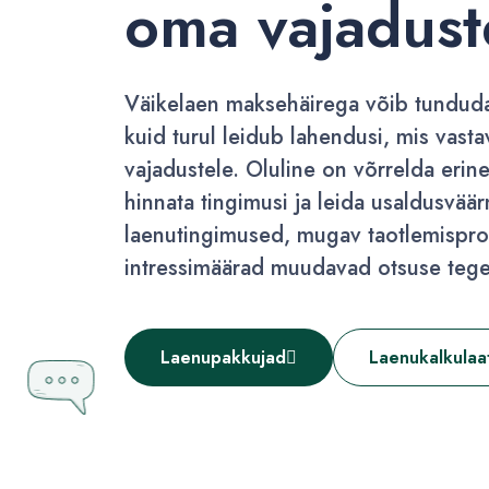
oma vajadust
Väikelaen maksehäirega võib tunduda
kuid turul leidub lahendusi, mis vast
vajadustele. Oluline on võrrelda erin
hinnata tingimusi ja leida usaldusvää
laenutingimused, mugav taotlemisprot
intressimäärad muudavad otsuse tege
Laenupakkujad
Laenukalkulaa