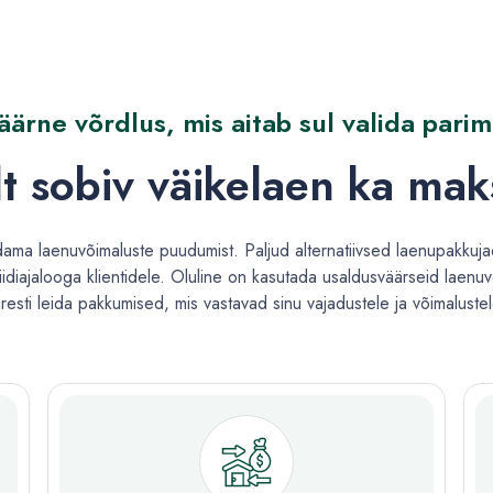
ärne võrdlus, mis aitab sul valida pari
elt sobiv väikelaen ka ma
ama laenuvõimaluste puudumist. Paljud alternatiivsed laenupakkuja
diajalooga klientidele. Oluline on kasutada usaldusväärseid laenu
iiresti leida pakkumised, mis vastavad sinu vajadustele ja võimalustel