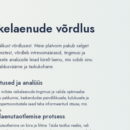
ikelaenude võrdlus
likust võrdlusest. Meie platvorm pakub selget
istest, võrdleb intressimäärasid, tingimusi ja
e analüüsile leiad kiirelt laenu, mis sobib sinu
saldusväärne ja taskukohane.
tused ja analüüs
 mõista väikelaenude tingimusi ja valida optimaalse
 pakkumisi, keskendudes paindlikkusele, kulukusele ja
spertsoovitustele saad teha informeeritud otsuse, mis
e.
laenutaotlemise protsess
aotlemine on kiire ja lihtne. Täida taotlus veebis, vali