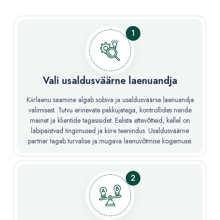
1
Vali usaldusväärne laenuandja
Kiirlaenu saamine algab sobiva ja usaldusväärse laenuandja
valimisest. Tutvu erinevate pakkujatega, kontrollides nende
mainet ja klientide tagasisidet. Eelista ettevõtteid, kellel on
läbipaistvad tingimused ja kiire teenindus. Usaldusväärne
partner tagab turvalise ja mugava laenuvõtmise kogemuse.
2