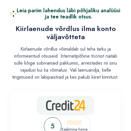
Leia parim lahendus läbi põhjaliku analüüsi
ja tee teadlik otsus.
Kiirlaenude võrdlus ilma konto
väljavõtteta
Kiirlaenude võrdlus võimaldab sul teha tarku ja
informeeritud otsuseid. Internetipõhine tööriist näitab
sulle kõige sobivamaid pakkumisi, arvestades nii sinu
vajadusi kui ka võimalusi. Vali laenuandja, kelle
tingimused on läbipaistvad ja kes pakub kiiret kinnitust.
5
Keskmine hinne