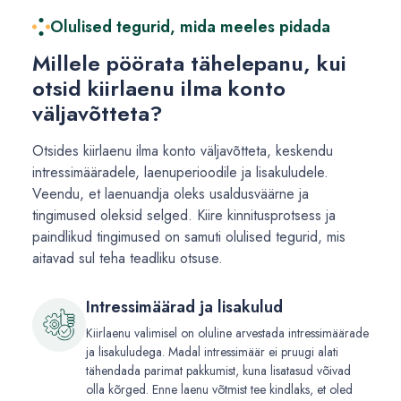
Olulised tegurid, mida meeles pidada
Millele pöörata tähelepanu, kui
otsid kiirlaenu ilma konto
väljavõtteta?
Otsides kiirlaenu ilma konto väljavõtteta, keskendu
intressimääradele, laenuperioodile ja lisakuludele.
Veendu, et laenuandja oleks usaldusväärne ja
tingimused oleksid selged. Kiire kinnitusprotsess ja
paindlikud tingimused on samuti olulised tegurid, mis
aitavad sul teha teadliku otsuse.
Intressimäärad ja lisakulud
Kiirlaenu valimisel on oluline arvestada intressimäärade
ja lisakuludega. Madal intressimäär ei pruugi alati
tähendada parimat pakkumist, kuna lisatasud võivad
olla kõrged. Enne laenu võtmist tee kindlaks, et oled