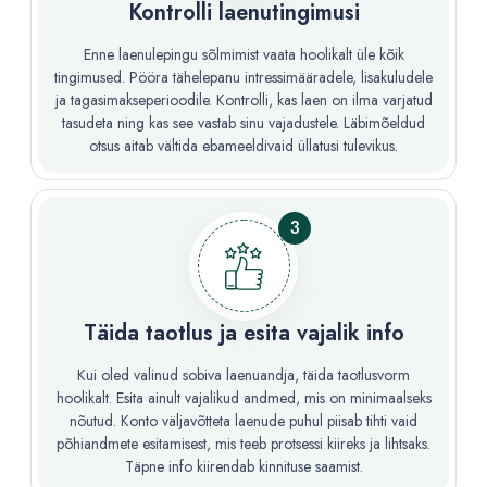
Kontrolli laenutingimusi
Enne laenulepingu sõlmimist vaata hoolikalt üle kõik
tingimused. Pööra tähelepanu intressimääradele, lisakuludele
ja tagasimakseperioodile. Kontrolli, kas laen on ilma varjatud
tasudeta ning kas see vastab sinu vajadustele. Läbimõeldud
otsus aitab vältida ebameeldivaid üllatusi tulevikus.
3
Täida taotlus ja esita vajalik info
Kui oled valinud sobiva laenuandja, täida taotlusvorm
hoolikalt. Esita ainult vajalikud andmed, mis on minimaalseks
nõutud. Konto väljavõtteta laenude puhul piisab tihti vaid
põhiandmete esitamisest, mis teeb protsessi kiireks ja lihtsaks.
Täpne info kiirendab kinnituse saamist.