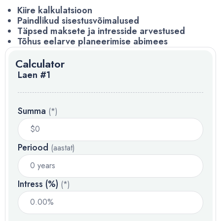
Kiire kalkulatsioon
Paindlikud sisestusvõimalused
Täpsed maksete ja intresside arvestused
Tõhus eelarve planeerimise abimees
Calculator
Laen #1
Summa
(*)
Periood
(aastat)
Intress (%)
(*)