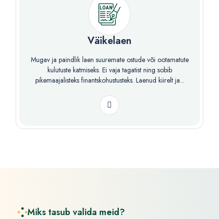
Väikelaen
Mugav ja paindlik laen suuremate ostude või ootamatute
kulutuste katmiseks. Ei vaja tagatist ning sobib
pikemaajalisteks finantskohustusteks. Laenud kiirelt ja...
Miks tasub valida meid?