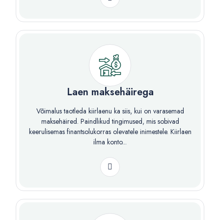
Laen maksehäirega
Võimalus taotleda kiirlaenu ka siis, kui on varasemad
maksehäired. Paindlikud tingimused, mis sobivad
keerulisemas finantsolukorras olevatele inimestele. Kiirlaen
ilma konto...