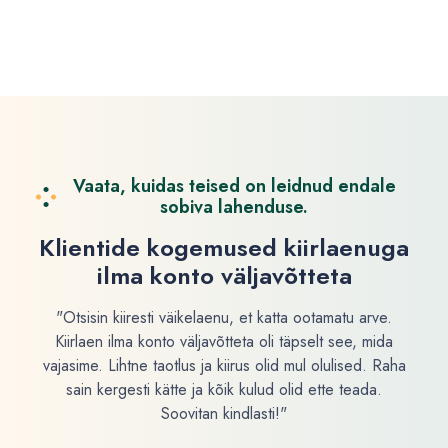
Vaata, kuidas teised on leidnud endale
sobiva lahenduse.
Klientide kogemused kiirlaenuga
ilma konto väljavõtteta
"Otsisin kiiresti väikelaenu, et katta ootamatu arve.
Kiirlaen ilma konto väljavõtteta oli täpselt see, mida
vajasime. Lihtne taotlus ja kiirus olid mul olulised. Raha
sain kergesti kätte ja kõik kulud olid ette teada.
Soovitan kindlasti!"