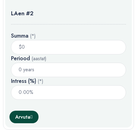
LAen #2
Summa
(*)
Periood
(aastat)
Intress (%)
(*)
Arvuta